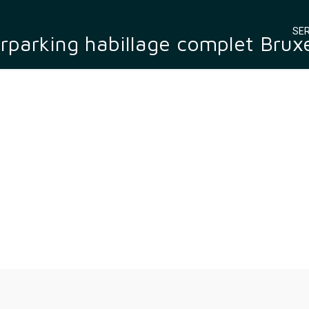
SER
erparking habillage complet Bruxe